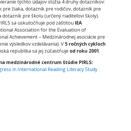
ieranie týchto údajov slúžia 4 druhy dotazníkov:
k pre žiaka, dotazník pre rodičov, dotazník pre
a dotazník pre školu (určený riaditeľovi školy).
PIRLS sa uskutočňuje pod záštitou
IEA
tional Association for the Evaluation of
onal Achievement – Medzinárodnej asociácie pre
nie výsledkov vzdelávania). V
5
ročných cykloch
nská republika sa jej zúčastňuje
od roku 2001
.
na medzinárodné centrum štúdie PIRLS:
gress in International Reading Literacy Study