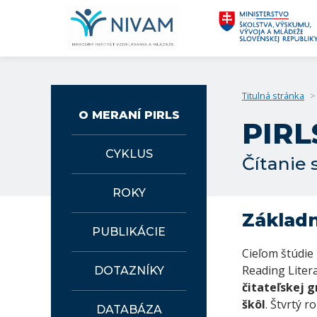
Titulná stránka
>
O MERANÍ PIRLS
PIRL
CYKLUS
Čítanie 
ROKY
Základn
PUBLIKÁCIE
Cieľom štúdie
Reading Litera
DOTAZNÍKY
čitateľskej g
škôl
. Štvrtý r
DATABÁZA