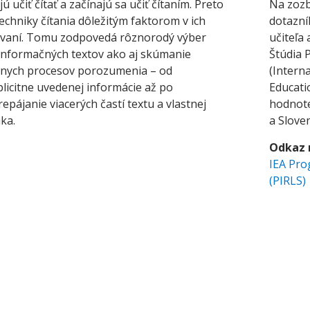
ú učiť čítať a začínajú sa učiť čítaním. Preto
Na zozb
techniky čítania dôležitým faktorom v ich
dotazní
ávaní. Tomu zodpovedá rôznorodý výber
učiteľa 
j informačných textov ako aj skúmanie
Štúdia 
znych procesov porozumenia – od
(Interna
plicitne uvedenej informácie až po
Educati
pájanie viacerých častí textu a vlastnej
hodnote
ka.
a Slove
Odkaz 
IEA Pro
(PIRLS)