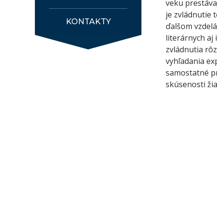
veku prestávaj
je zvládnutie 
KONTAKTY
ďalšom vzdel
literárnych a
zvládnutia rô
vyhľadania ex
samostatné pre
skúsenosti žia