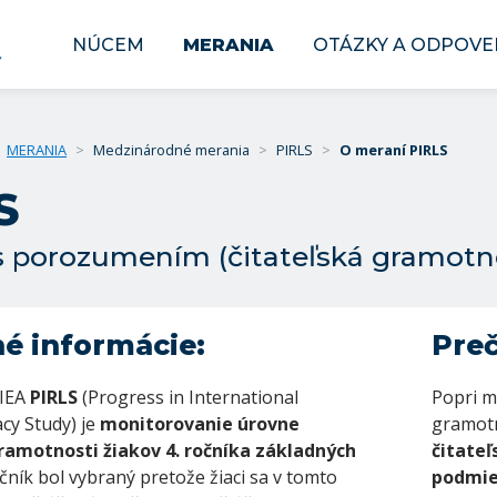
NÚCEM
MERANIA
OTÁZKY A ODPOVE
MERANIA
>
Medzinárodné merania
>
PIRLS
>
O meraní PIRLS
S
s porozumením (čitateľská gramotno
é informácie:
Preč
 IEA
PIRLS
(Progress in International
Popri m
cy Study) je
monitorovanie úrovne
gramotn
ramotnosti žiakov 4.
ročníka základných
čitate
očník bol vybraný pretože žiaci sa v tomto
podmie