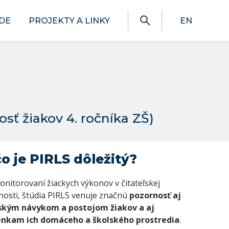
DE
PROJEKTY A LINKY
EN
sť žiakov 4. ročníka ZŠ)
o je PIRLS dôležitý?
onitorovaní žiackych výkonov v čitateľskej
osti, štúdia PIRLS venuje značnú
pozornosť aj
ľským návykom a
postojom žiakov a
aj
nkam ich domáceho a
školského prostredia
.