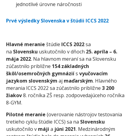
jednotlivé úrovne náročnosti
Prvé výsledky Slovenska v štúdii ICCS 2022
Hlavné meranie
štúdie
ICCS 2022
sa
na
Slovensku
uskutočnilo v dňoch
25. apríla – 6.
mája 2022
. Na hlavnom meraní sa na Slovensku
zúčastnilo približne
154 základných
škôl/osemročných gymnázií
s
vyučovacím
jazykom slovenským
aj
maďarským
. Hlavného
merania ICCS 2022 sa zúčastnilo približne
3 200
žiakov
8. ročníka ZŠ resp. zodpovedajúceho ročníka
8-GYM.
Pilotné meranie
(overovanie nástrojov testovania
tretieho cyklu štúdie ICCS) sa na
Slovensku
uskutočnilo v
máji
a
júni 2021
. Medzinárodným