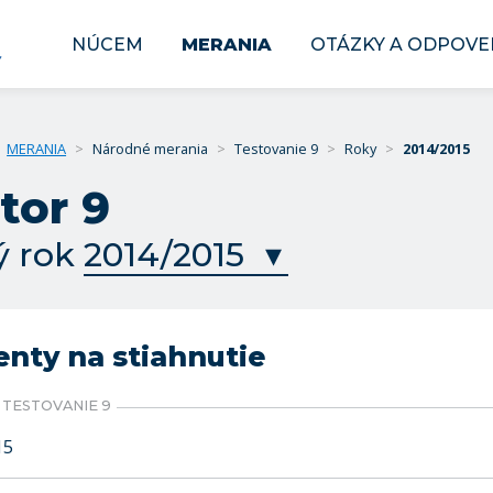
NÚCEM
MERANIA
OTÁZKY A ODPOVE
MERANIA
>
Národné merania
>
Testovanie 9
>
Roky
>
2014/2015
tor 9
ý rok
ty na stiahnutie
TESTOVANIE 9
15