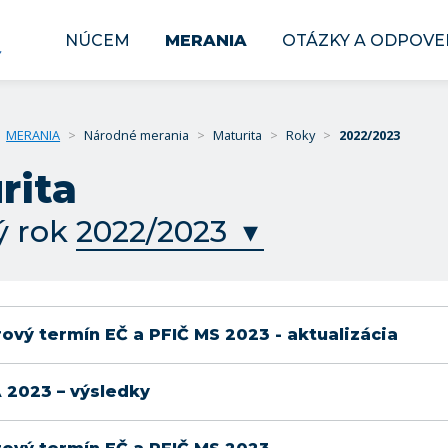
NÚCEM
MERANIA
OTÁZKY A ODPOVE
MERANIA
>
Národné merania
>
Maturita
>
Roky
>
2022/2023
rita
ý rok
vý termín EČ a PFIČ MS 2023 - aktualizácia
 2023 – výsledky