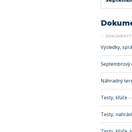
Septembr
Dokumen
DOKUMENTY 
Výsledky, spr
Septembrový (
Náhradný term
Testy, kľúče 
Testy, nahrávk
Testy, kľúče, 