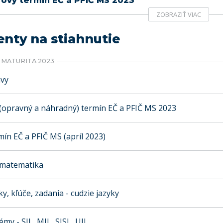
ový termín EČ a PFIČ MS 2023
ZOBRAZIŤ VIAC
ty na stiahnutie
MATURITA 2023
ávy
opravný a náhradný) termín EČ a PFIČ MS 2023
ín EČ a PFIČ MS (apríl 2023)
- matematika
y, kľúče, zadania - cudzie jazyky
témy - SJL, MJL, SJSL, UJL