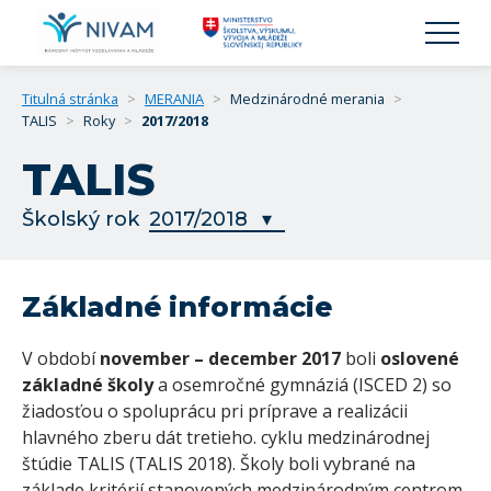
Titulná stránka
>
MERANIA
>
Medzinárodné merania
>
TALIS
>
Roky
>
2017/2018
TALIS
Školský rok
Základné informácie
V období
november – december 2017
boli
oslovené
základné školy
a osemročné gymnáziá (ISCED 2) so
žiadosťou o spoluprácu pri príprave a realizácii
hlavného zberu dát tretieho. cyklu medzinárodnej
štúdie TALIS (TALIS 2018). Školy boli vybrané na
základe kritérií stanovených medzinárodným centrom